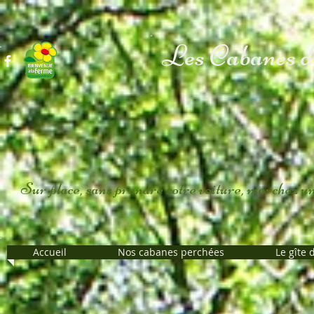
Les Cabanes d
Sur place, sans prendre votre voiture, marchez un 
Accueil
Nos cabanes perchées
Le gîte 